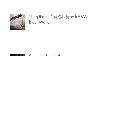
"Hug the hut" 擁抱我房by RAAW |
Ricci Wong
Say goodbye to the daughter of
your divorced wife. 同你前妻生既
女講再見。
Making of the TAL Feature Wall 後
記
Archive