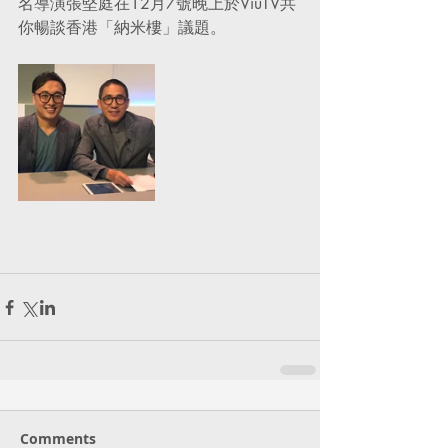
名導演張堅庭在12月7號晚上於ViuTV共
你暢談香港「納米樓」議題。
Comments